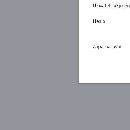
Uživatelské jmé
Heslo
Zapamatovat