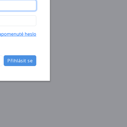
apomenuté heslo
Přihlásit se